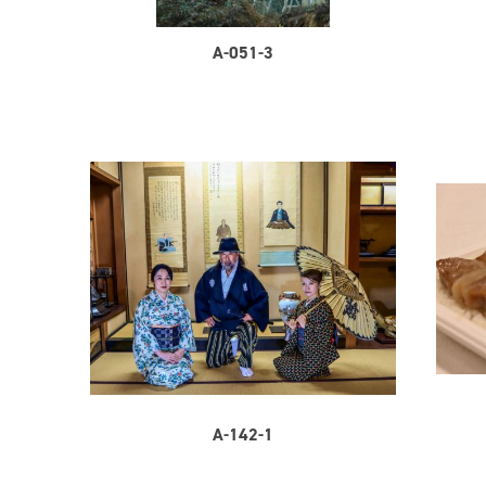
A-051-3
A-142-1