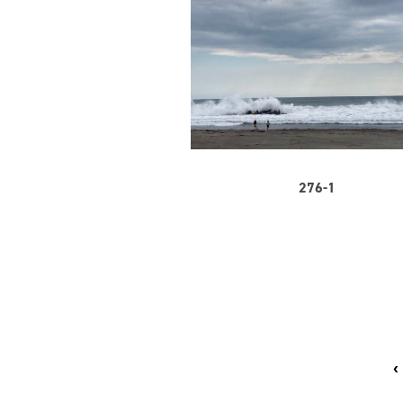
276-1
‹