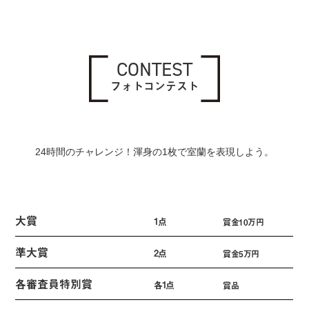
CONTEST
フォトコンテスト
24時間のチャレンジ！渾身の1枚で室蘭を表現しよう。
大賞
1点
賞金10万円
準大賞
2点
賞金5万円
各審査員特別賞
各1点
賞品