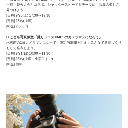
手持ち花火大会とコラボ。シャッタースピードをテーマに、写真の楽しさ
見つけよう！
[日時] 9/20(土) 17:30〜19:30
[定員] 15名(抽選)
[料金] 2,000円
B.こども写真教室「撮りフェスTIMESのカメラマンになろう」
水族館の1日カメラマンになって、決定的瞬間を狙え！みんなで新聞づくり
もして発表しよう。
[日時] 9/21(日) 10:00～11:30
[定員] 15名(抽選・小学生まで)
[料金] 無料