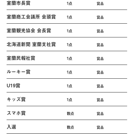
室蘭市長賞
1点
賞品
室蘭商工会議所 会頭賞
1点
賞品
室蘭観光協会 会長賞
1点
賞品
北海道新聞 室蘭支社賞
1点
賞品
室蘭民報社賞
1点
賞品
ルーキー賞
1点
賞品
U19賞
1点
賞品
キッズ賞
1点
賞品
スマホ賞
数点
賞品
入選
数点
賞品