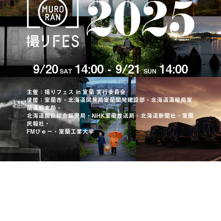
9/20
14:00 - 9/21
14:00
SAT
SUN
主催：撮りフェス in 室蘭 実行委員会
後援：室蘭市・北海道開発局室蘭開発建設部・北海道運輸局室
蘭運輸支局・
北海道胆振総合振興局・NHK室蘭放送局・北海道新聞社・室蘭
民報社・
FMびゅー・室蘭工業大学