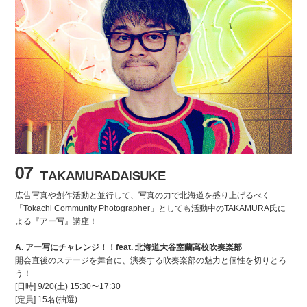
07
TAKAMURADAISUKE
広告写真や創作活動と並行して、写真の力で北海道を盛り上げるべく
「Tokachi Community Photographer」としても活動中のTAKAMURA氏に
よる『アー写』講座！
A. アー写にチャレンジ！！feat. 北海道大谷室蘭高校吹奏楽部
開会直後のステージを舞台に、演奏する吹奏楽部の魅力と個性を切りとろ
う！
[日時]
9/20
(土)
15:30〜17:30
[定員]
15
名(抽選)