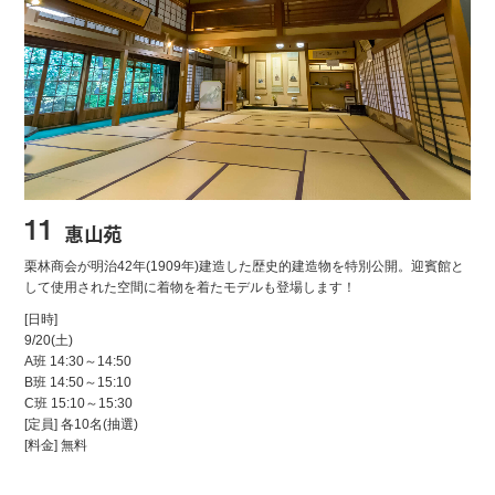
11
惠山苑
栗林商会が明治42年(1909年)建造した歴史的建造物を特別公開。迎賓館と
して使用された空間に着物を着たモデルも登場します！
[日時]
9/20
(土)
A班
14:30～14:50
B班
14:50～15:10
C班
15:10～15:30
[定員] 各10名(抽選)
[料金] 無料