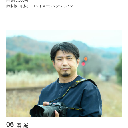
[料金] 2,000円
[機材協力] (株)ニコンイメージングジャパン
06
森 誠