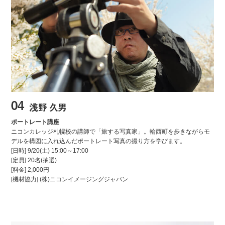
04
浅野 久男
ポートレート講座
ニコンカレッジ札幌校の講師で「旅する写真家」。輪西町を歩きながらモ
デルを構図に入れ込んだポートレート写真の撮り方を学びます。
[日時] 9/20(土) 15:00～17:00
[定員] 20名(抽選)
[料金] 2,000円
[機材協力] (株)ニコンイメージングジャパン