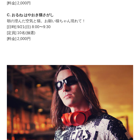
[料金] 2,000円
C. おるね はやおき猫さがし
朝の澄んだ空気と猫。お願い猫ちゃん現れて！
[日時] 9/21(日) 8:00〜9:30
[定員] 10名(抽選)
[料金] 2,000円