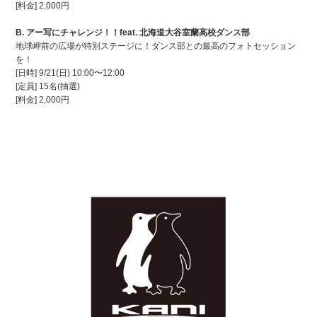
[料金] 2,000円
B. アー写にチャレンジ！！feat. 北海道大谷室蘭高校ダンス部
地球岬前の広場が特別ステージに！ダンス部との最高のフォトセッション
を！
[日時]
9/21
(日) 10:00〜12:00
[定員] 15名(抽選)
[料金] 2,000円