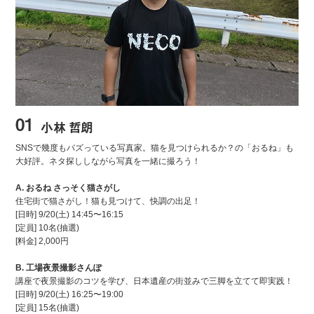
01
小林 哲朗
SNSで幾度もバズっている写真家。猫を見つけられるか？の「おるね」も
大好評。ネタ探ししながら写真を一緒に撮ろう！
A. おるね さっそく猫さがし
住宅街で猫さがし！猫も見つけて、快調の出足！
[日時] 9/20(土) 14:45〜16:15
[定員] 10名(抽選)
[料金] 2,000円
B. 工場夜景撮影さんぽ
講座で夜景撮影のコツを学び、日本遺産の街並みで三脚を立てて即実践！
[日時] 9/20(土) 16:25〜19:00
[定員] 15名(抽選)