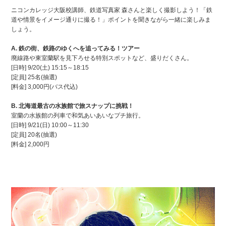
ニコンカレッジ大阪校講師、鉄道写真家 森さんと楽しく撮影しよう！「鉄
道や情景をイメージ通りに撮る！」ポイントを聞きながら一緒に楽しみま
しょう。
A. 鉄の街、鉄路のゆくへを追ってみる！ツアー
廃線路や東室蘭駅を見下ろせる特別スポットなど、盛りだくさん。
[日時]
9/20
(土)
15:15～18:15
[定員]
25
名(抽選)
[料金] 3,000円(バス代込)
B. 北海道最古の水族館で旅スナップに挑戦！
室蘭の水族館の列車で和気あいあいなプチ旅行。
[日時]
9/21
(日)
10:00～11:30
[定員] 20名(抽選)
[料金] 2,000円