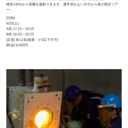
標高140mから室蘭を撮影できます。通常登れない夕方から夜の限定ツア
ー。
[日時]
9/20
(土)
A班
17:15～19:15
B班
18:20～20:25
[定員] 各12名(抽選・小3以下不可)
[料金] 9,000円