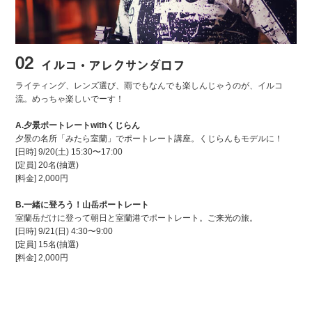
02
イルコ・アレクサンダロフ
ライティング、レンズ選び、雨でもなんでも楽しんじゃうのが、イルコ
流。めっちゃ楽しいでーす！
A.夕景ポートレートwithくじらん
夕景の名所「みたら室蘭」でポートレート講座。くじらんもモデルに！
[日時] 9/20(土) 15:30〜17:00
[定員] 20名(抽選)
[料金] 2,000円
B.一緒に登ろう！山岳ポートレート
室蘭岳だけに登って朝日と室蘭港でポートレート。ご来光の旅。
[日時] 9/21(日) 4:30〜9:00
[定員] 15名(抽選)
[料金] 2,000円