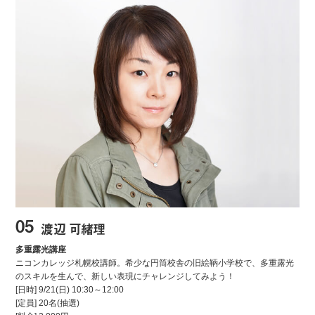
05
渡辺 可緒理
多重露光講座
ニコンカレッジ札幌校講師。希少な円筒校舎の旧絵鞆小学校で、多重露光
のスキルを生んで、新しい表現にチャレンジしてみよう！
[日時]
9/21
(日) 10:30～12:00
[定員] 20名(抽選)