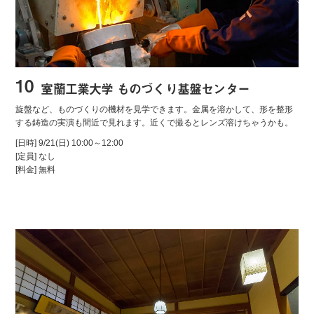
10
室蘭工業大学 ものづくり基盤センター
旋盤など、ものづくりの機材を見学できます。金属を溶かして、形を整形
する鋳造の実演も間近で見れます。近くで撮るとレンズ溶けちゃうかも。
[日時]
9/21
(日)
10:00～12:00
[定員] なし
[料金] 無料